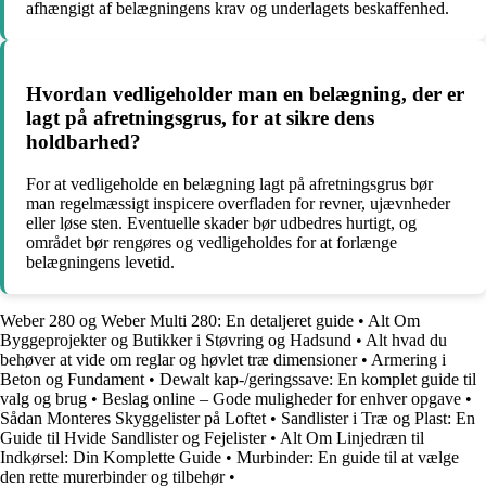
afhængigt af belægningens krav og underlagets beskaffenhed.
Hvordan vedligeholder man en belægning, der er
lagt på afretningsgrus, for at sikre dens
holdbarhed?
For at vedligeholde en belægning lagt på afretningsgrus bør
man regelmæssigt inspicere overfladen for revner, ujævnheder
eller løse sten. Eventuelle skader bør udbedres hurtigt, og
området bør rengøres og vedligeholdes for at forlænge
belægningens levetid.
Weber 280 og Weber Multi 280: En detaljeret guide
•
Alt Om
Byggeprojekter og Butikker i Støvring og Hadsund
•
Alt hvad du
behøver at vide om reglar og høvlet træ dimensioner
•
Armering i
Beton og Fundament
•
Dewalt kap-/geringssave: En komplet guide til
valg og brug
•
Beslag online – Gode muligheder for enhver opgave
•
Sådan Monteres Skyggelister på Loftet
•
Sandlister i Træ og Plast: En
Guide til Hvide Sandlister og Fejelister
•
Alt Om Linjedræn til
Indkørsel: Din Komplette Guide
•
Murbinder: En guide til at vælge
den rette murerbinder og tilbehør
•