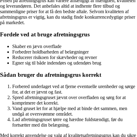
Prisen på afretningsgrus kan variere afhængigt af mængden, kvaliteten
og leverandøren. Det anbefales altid at indhente flere tilbud og
sammenligne priser for at få den bedste aftale. Selvom kvaliteten af
afretningsgrus er vigtig, kan du stadig finde konkurrencedygtige priser
på markedet.
Fordele ved at bruge afretningsgrus
Skaber en jævn overflade
Forbedrer holdbarheden af belægninger
Reducerer risikoen for skævheder og revner
Egner sig til både indendørs og udendørs brug
Sådan bruger du afretningsgrus korrekt
Forbered underlaget ved at fjerne eventuelle urenheder og sørge
for, at det er jævnt og fast.
Spred afretningsgruset jævnt over overfladen og sørg for at
komprimere det korrekt.
Vand gruset let for at hjælpe med at binde det sammen, men
undgå at oversvømme området.
Lad afretningsgruset tørre og hærdne fuldstændigt, før du
fortsætter med din belægning.
Med korrekt anvendelse og valg af kvalitetsafretningsgrus kan du sikre