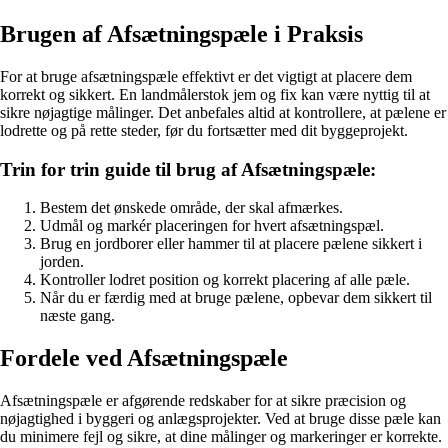
Brugen af Afsætningspæle i Praksis
For at bruge afsætningspæle effektivt er det vigtigt at placere dem
korrekt og sikkert. En landmålerstok jem og fix kan være nyttig til at
sikre nøjagtige målinger. Det anbefales altid at kontrollere, at pælene er
lodrette og på rette steder, før du fortsætter med dit byggeprojekt.
Trin for trin guide til brug af Afsætningspæle:
Bestem det ønskede område, der skal afmærkes.
Udmål og markér placeringen for hvert afsætningspæl.
Brug en jordborer eller hammer til at placere pælene sikkert i
jorden.
Kontroller lodret position og korrekt placering af alle pæle.
Når du er færdig med at bruge pælene, opbevar dem sikkert til
næste gang.
Fordele ved Afsætningspæle
Afsætningspæle er afgørende redskaber for at sikre præcision og
nøjagtighed i byggeri og anlægsprojekter. Ved at bruge disse pæle kan
du minimere fejl og sikre, at dine målinger og markeringer er korrekte.