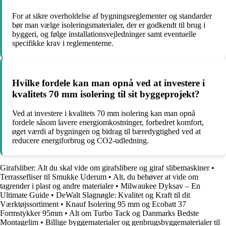
For at sikre overholdelse af bygningsreglementer og standarder
bør man vælge isoleringsmaterialer, der er godkendt til brug i
byggeri, og følge installationsvejledninger samt eventuelle
specifikke krav i reglementerne.
Hvilke fordele kan man opnå ved at investere i
kvalitets 70 mm isolering til sit byggeprojekt?
Ved at investere i kvalitets 70 mm isolering kan man opnå
fordele såsom lavere energiomkostninger, forbedret komfort,
øget værdi af bygningen og bidrag til bæredygtighed ved at
reducere energiforbrug og CO2-udledning.
Girafsliber: Alt du skal vide om girafslibere og giraf slibemaskiner
•
Terrassefliser til Smukke Uderum
•
Alt, du behøver at vide om
tagrender i plast og andre materialer
•
Milwaukee Dyksav – En
Ultimate Guide
•
DeWalt Slagnøgle: Kvalitet og Kraft til dit
Værktøjssortiment
•
Knauf Isolering 95 mm og Ecobatt 37
Formstykker 95mm
•
Alt om Turbo Tack og Danmarks Bedste
Montagelim
•
Billige byggematerialer og genbrugsbyggematerialer til