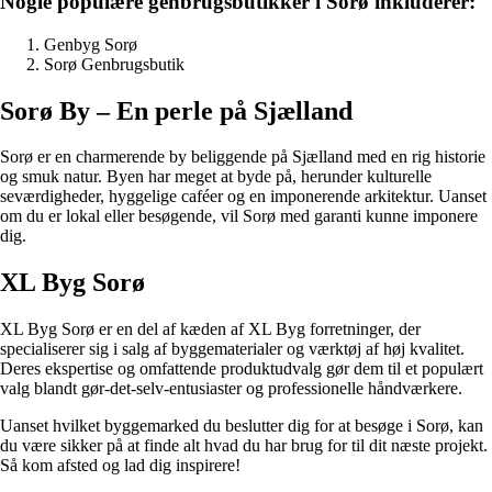
Nogle populære genbrugsbutikker i Sorø inkluderer:
Genbyg Sorø
Sorø Genbrugsbutik
Sorø By – En perle på Sjælland
Sorø er en charmerende by beliggende på Sjælland med en rig historie
og smuk natur. Byen har meget at byde på, herunder kulturelle
seværdigheder, hyggelige caféer og en imponerende arkitektur. Uanset
om du er lokal eller besøgende, vil Sorø med garanti kunne imponere
dig.
XL Byg Sorø
XL Byg Sorø er en del af kæden af XL Byg forretninger, der
specialiserer sig i salg af byggematerialer og værktøj af høj kvalitet.
Deres ekspertise og omfattende produktudvalg gør dem til et populært
valg blandt gør-det-selv-entusiaster og professionelle håndværkere.
Uanset hvilket byggemarked du beslutter dig for at besøge i Sorø, kan
du være sikker på at finde alt hvad du har brug for til dit næste projekt.
Så kom afsted og lad dig inspirere!