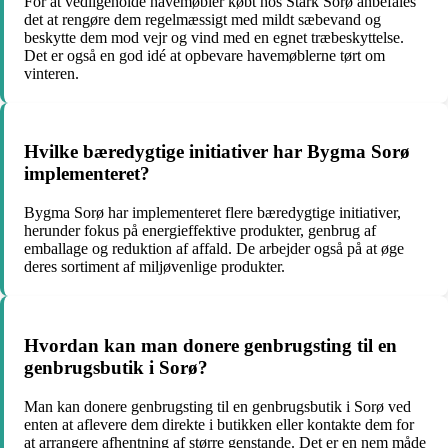
For at vedligeholde havemøbler købt hos Stark Sorø anbefales
det at rengøre dem regelmæssigt med mildt sæbevand og
beskytte dem mod vejr og vind med en egnet træbeskyttelse.
Det er også en god idé at opbevare havemøblerne tørt om
vinteren.
Hvilke bæredygtige initiativer har Bygma Sorø
implementeret?
Bygma Sorø har implementeret flere bæredygtige initiativer,
herunder fokus på energieffektive produkter, genbrug af
emballage og reduktion af affald. De arbejder også på at øge
deres sortiment af miljøvenlige produkter.
Hvordan kan man donere genbrugsting til en
genbrugsbutik i Sorø?
Man kan donere genbrugsting til en genbrugsbutik i Sorø ved
enten at aflevere dem direkte i butikken eller kontakte dem for
at arrangere afhentning af større genstande. Det er en nem måde