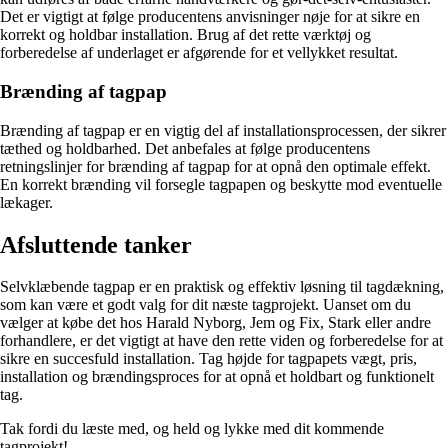
Det er vigtigt at følge producentens anvisninger nøje for at sikre en
korrekt og holdbar installation. Brug af det rette værktøj og
forberedelse af underlaget er afgørende for et vellykket resultat.
Brænding af tagpap
Brænding af tagpap er en vigtig del af installationsprocessen, der sikrer
tæthed og holdbarhed. Det anbefales at følge producentens
retningslinjer for brænding af tagpap for at opnå den optimale effekt.
En korrekt brænding vil forsegle tagpapen og beskytte mod eventuelle
lækager.
Afsluttende tanker
Selvklæbende tagpap er en praktisk og effektiv løsning til tagdækning,
som kan være et godt valg for dit næste tagprojekt. Uanset om du
vælger at købe det hos Harald Nyborg, Jem og Fix, Stark eller andre
forhandlere, er det vigtigt at have den rette viden og forberedelse for at
sikre en succesfuld installation. Tag højde for tagpapets vægt, pris,
installation og brændingsproces for at opnå et holdbart og funktionelt
tag.
Tak fordi du læste med, og held og lykke med dit kommende
tagprojekt!