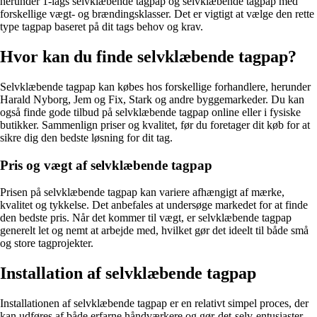
herunder 1-lags selvklæbende tagpap og selvklæbende tagpap med
forskellige vægt- og brændingsklasser. Det er vigtigt at vælge den rette
type tagpap baseret på dit tags behov og krav.
Hvor kan du finde selvklæbende tagpap?
Selvklæbende tagpap kan købes hos forskellige forhandlere, herunder
Harald Nyborg, Jem og Fix, Stark og andre byggemarkeder. Du kan
også finde gode tilbud på selvklæbende tagpap online eller i fysiske
butikker. Sammenlign priser og kvalitet, før du foretager dit køb for at
sikre dig den bedste løsning for dit tag.
Pris og vægt af selvklæbende tagpap
Prisen på selvklæbende tagpap kan variere afhængigt af mærke,
kvalitet og tykkelse. Det anbefales at undersøge markedet for at finde
den bedste pris. Når det kommer til vægt, er selvklæbende tagpap
generelt let og nemt at arbejde med, hvilket gør det ideelt til både små
og store tagprojekter.
Installation af selvklæbende tagpap
Installationen af selvklæbende tagpap er en relativt simpel proces, der
kan udføres af både erfarne håndværkere og gør-det-selv-entusiaster.