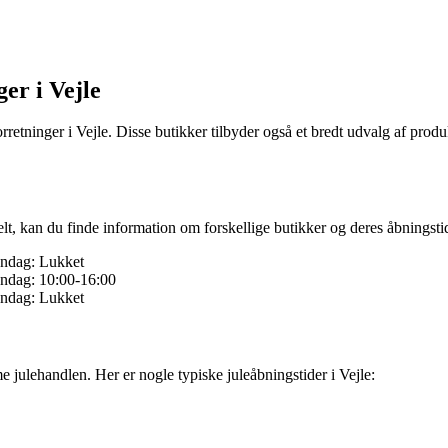
er i Vejle
tninger i Vejle. Disse butikker tilbyder også et bredt udvalg af produk
elt, kan du finde information om forskellige butikker og deres åbningsti
øndag: Lukket
øndag: 10:00-16:00
øndag: Lukket
 julehandlen. Her er nogle typiske juleåbningstider i Vejle: