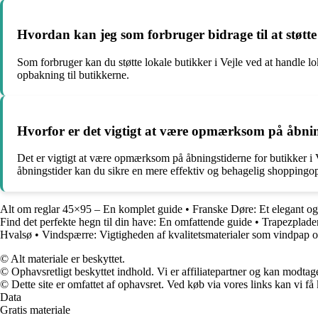
Hvordan kan jeg som forbruger bidrage til at støtte 
Som forbruger kan du støtte lokale butikker i Vejle ved at handle 
opbakning til butikkerne.
Hvorfor er det vigtigt at være opmærksom på åbning
Det er vigtigt at være opmærksom på åbningstiderne for butikker i Ve
åbningstider kan du sikre en mere effektiv og behagelig shoppingop
Alt om reglar 45×95 – En komplet guide
•
Franske Døre: Et elegant og 
Find det perfekte hegn til din have: En omfattende guide
•
Trapezplader
Hvalsø
•
Vindspærre: Vigtigheden af kvalitetsmaterialer som vindpap 
© Alt materiale er beskyttet.
© Ophavsretligt beskyttet indhold. Vi er affiliatepartner og kan modtag
© Dette site er omfattet af ophavsret. Ved køb via vores links kan vi 
Data
Gratis materiale