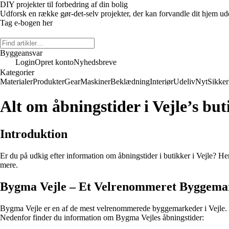
DIY projekter til forbedring af din bolig
Udforsk en række gør-det-selv projekter, der kan forvandle dit hjem uden
Tag e-bogen her
Byggeansvar
Login
Opret konto
Nyhedsbreve
Kategorier
Materialer
Produkter
Gear
Maskiner
Beklædning
Interiør
Udeliv
Nyt
Sikke
Alt om åbningstider i Vejle’s bu
Introduktion
Er du på udkig efter information om åbningstider i butikker i Vejle? He
mere.
Bygma Vejle – Et Velrenommeret Byggema
Bygma Vejle er en af de mest velrenommerede byggemarkeder i Vejle. Me
Nedenfor finder du information om Bygma Vejles åbningstider: