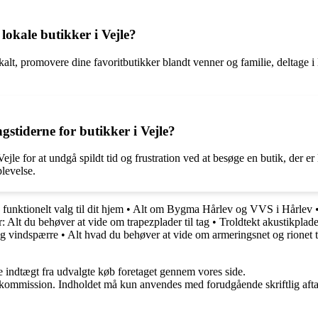
lokale butikker i Vejle?
lokalt, promovere dine favoritbutikker blandt venner og familie, deltag
stiderne for butikker i Vejle?
jle for at undgå spildt tid og frustration ved at besøge en butik, der er
levelse.
funktionelt valg til dit hjem
•
Alt om Bygma Hårlev og VVS i Hårlev
: Alt du behøver at vide om trapezplader til tag
•
Troldtekt akustikplade
og vindspærre
•
Alt hvad du behøver at vide om armeringsnet og rionet t
e indtægt fra udvalgte køb foretaget gennem vores side.
få kommission. Indholdet må kun anvendes med forudgående skriftlig afta