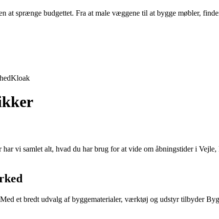
 at sprænge budgettet. Fra at male væggene til at bygge møbler, finder d
rhed
Kloak
tikker
r har vi samlet alt, hvad du har brug for at vide om åbningstider i Vej
rked
d et bredt udvalg af byggematerialer, værktøj og udstyr tilbyder Bygma