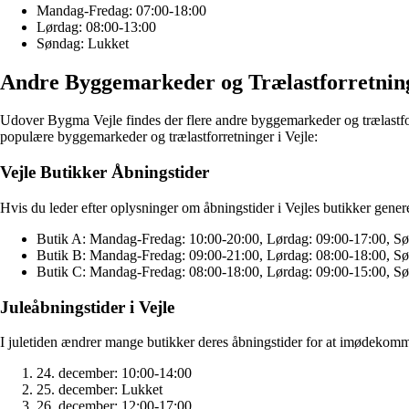
Mandag-Fredag: 07:00-18:00
Lørdag: 08:00-13:00
Søndag: Lukket
Andre Byggemarkeder og Trælastforretning
Udover Bygma Vejle findes der flere andre byggemarkeder og trælastforre
populære byggemarkeder og trælastforretninger i Vejle:
Vejle Butikker Åbningstider
Hvis du leder efter oplysninger om åbningstider i Vejles butikker gener
Butik A: Mandag-Fredag: 10:00-20:00, Lørdag: 09:00-17:00, S
Butik B: Mandag-Fredag: 09:00-21:00, Lørdag: 08:00-18:00, S
Butik C: Mandag-Fredag: 08:00-18:00, Lørdag: 09:00-15:00, S
Juleåbningstider i Vejle
I juletiden ændrer mange butikker deres åbningstider for at imødekomme
24. december: 10:00-14:00
25. december: Lukket
26. december: 12:00-17:00