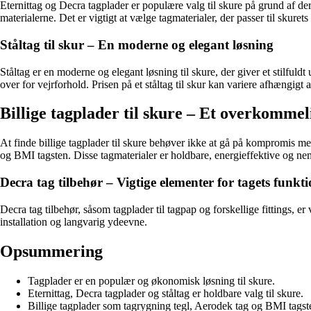
Eternittag og Decra tagplader er populære valg til skure på grund af der
materialerne. Det er vigtigt at vælge tagmaterialer, der passer til skuret
Ståltag til skur – En moderne og elegant løsning
Ståltag er en moderne og elegant løsning til skure, der giver et stilfu
over for vejrforhold. Prisen på et ståltag til skur kan variere afhængigt
Billige tagplader til skure – Et overkommel
At finde billige tagplader til skure behøver ikke at gå på kompromis med
og BMI tagsten. Disse tagmaterialer er holdbare, energieffektive og nemm
Decra tag tilbehør – Vigtige elementer for tagets funkt
Decra tag tilbehør, såsom tagplader til tagpap og forskellige fittings, er v
installation og langvarig ydeevne.
Opsummering
Tagplader er en populær og økonomisk løsning til skure.
Eternittag, Decra tagplader og ståltag er holdbare valg til skure.
Billige tagplader som tagrygning tegl, Aerodek tag og BMI tagst