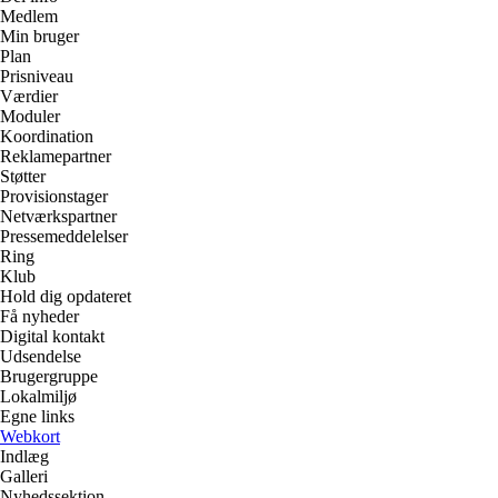
Medlem
Min bruger
Plan
Prisniveau
Værdier
Moduler
Koordination
Reklamepartner
Støtter
Provisionstager
Netværkspartner
Pressemeddelelser
Ring
Klub
Hold dig opdateret
Få nyheder
Digital kontakt
Udsendelse
Brugergruppe
Lokalmiljø
Egne links
Webkort
Indlæg
Galleri
Nyhedssektion