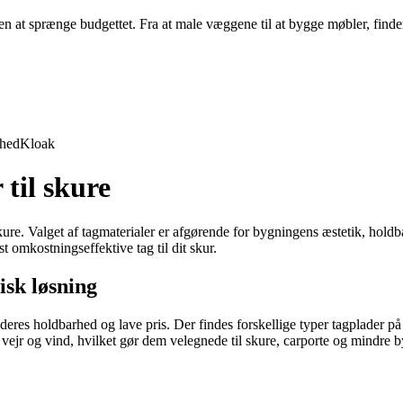
 at sprænge budgettet. Fra at male væggene til at bygge møbler, finder d
rhed
Kloak
 til skure
ure. Valget af tagmaterialer er afgørende for bygningens æstetik, holdba
st omkostningseffektive tag til dit skur.
isk løsning
 deres holdbarhed og lave pris. Der findes forskellige typer tagplader p
 vejr og vind, hvilket gør dem velegnede til skure, carporte og mindre 