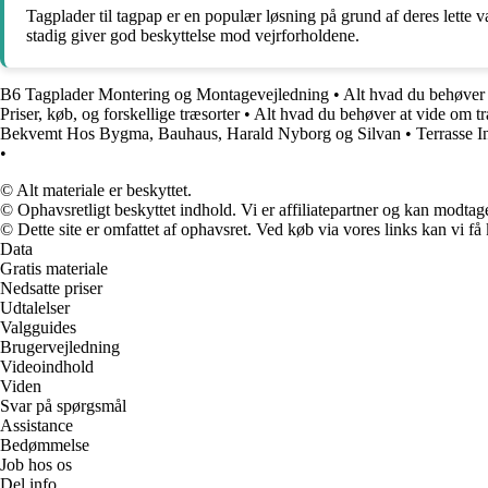
Tagplader til tagpap er en populær løsning på grund af deres lette 
stadig giver god beskyttelse mod vejrforholdene.
B6 Tagplader Montering og Montagevejledning
•
Alt hvad du behøver
Priser, køb, og forskellige træsorter
•
Alt hvad du behøver at vide om træ
Bekvemt Hos Bygma, Bauhaus, Harald Nyborg og Silvan
•
Terrasse I
•
© Alt materiale er beskyttet.
© Ophavsretligt beskyttet indhold. Vi er affiliatepartner og kan modtag
© Dette site er omfattet af ophavsret. Ved køb via vores links kan vi 
Data
Gratis materiale
Nedsatte priser
Udtalelser
Valgguides
Brugervejledning
Videoindhold
Viden
Svar på spørgsmål
Assistance
Bedømmelse
Job hos os
Del info