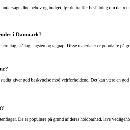
 undersøge dine behov og budget, før du træffer beslutning om det rette t
vendes i Danmark?
ternittag, ståltag, tagsten og tagpap. Disse materialer er populære på 
kur?
der stadig giver god beskyttelse mod vejrforholdene. Det kan være en go
e?
stenflager. De er populære på grund af deres holdbarhed, lave vedligehol