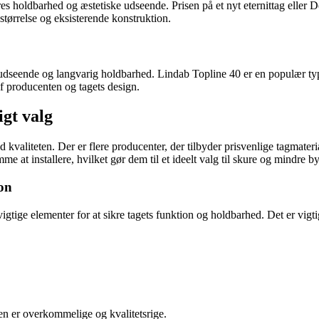
es holdbarhed og æstetiske udseende. Prisen på et nyt eternittag eller D
s størrelse og eksisterende konstruktion.
ldt udseende og langvarig holdbarhed. Lindab Topline 40 er en populær ty
 af producenten og tagets design.
igt valg
 kvaliteten. Der er flere producenter, der tilbyder prisvenlige tagmater
e at installere, hvilket gør dem til et ideelt valg til skure og mindre b
ion
igtige elementer for at sikre tagets funktion og holdbarhed. Det er vigtigt 
en er overkommelige og kvalitetsrige.