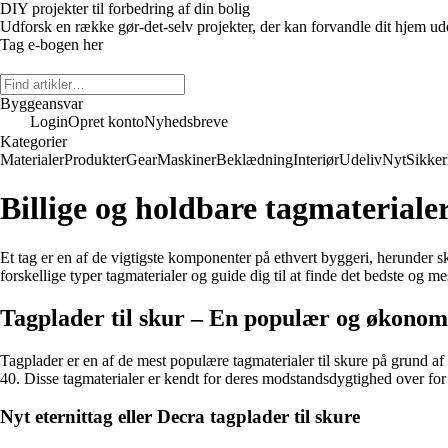
DIY projekter til forbedring af din bolig
Udforsk en række gør-det-selv projekter, der kan forvandle dit hjem uden
Tag e-bogen her
Byggeansvar
Login
Opret konto
Nyhedsbreve
Kategorier
Materialer
Produkter
Gear
Maskiner
Beklædning
Interiør
Udeliv
Nyt
Sikke
Billige og holdbare tagmaterialer
Et tag er en af de vigtigste komponenter på ethvert byggeri, herunder sk
forskellige typer tagmaterialer og guide dig til at finde det bedste og me
Tagplader til skur – En populær og økonom
Tagplader er en af de mest populære tagmaterialer til skure på grund af
40. Disse tagmaterialer er kendt for deres modstandsdygtighed over for
Nyt eternittag eller Decra tagplader til skure