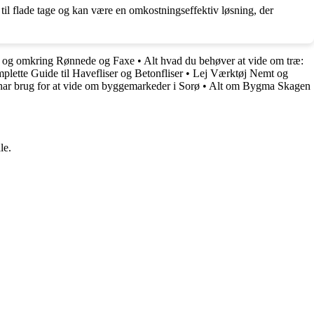
til flade tage og kan være en omkostningseffektiv løsning, der
 og omkring Rønnede og Faxe
•
Alt hvad du behøver at vide om træ:
lette Guide til Havefliser og Betonfliser
•
Lej Værktøj Nemt og
har brug for at vide om byggemarkeder i Sorø
•
Alt om Bygma Skagen
le.