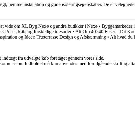
vægt, nemme installation og gode isoleringsegenskaber. De er velegnede 
 at vide om XL Byg Nexø og andre butikker i Nexø
•
Byggemarkeder i
: Priser, køb, og forskellige træsorter
•
Alt Om 40×40 Fliser – Dit Komp
nspiration og Ideer: Træterrasse Design og Afskærmning
•
Alt hvad du 
e indtægt fra udvalgte køb foretaget gennem vores side.
få kommission. Indholdet må kun anvendes med forudgående skriftlig afta