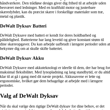
håndværkere. Den trådløse design giver dig frihed til at arbejde uden
besværet med ledninger. Med en kraftfuld motor og justerbare
skæredybder, kan du præcist skære i forskellige materialer som træ,
metal og plastik.
DeWalt Dyksav Batteri
DeWalt Dyksave med batteri er kendt for deres holdbarhed og
pålidelighed. Batterierne har lang levetid og giver konstant strøm til
dine skæreopgaver. Du kan arbejde uafbrudt i længere perioder uden at
bekymre dig om at skulle skifte batteriet.
DeWalt Dyksav Akku
DeWalt Dyksave med akkuteknologi er ideelle til dem, der har brug for
maksimal fleksibilitet. Med lynopladning og lang standbytid, er du altid
klar til at gå i gang med dit næste projekt. Akkusavene er lette og
ergonomiske, hvilket gør dem behagelige at arbejde med i længere
perioder.
Valg af DeWalt Dyksav
Når du skal vælge den rigtige DeWalt dyksav for dine behov, er det