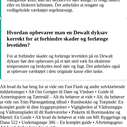
eller en blokeret luftstrøm. Det anbefales at rengøre og
vedligeholde værktøjet regelmæssigt.
Hvordan opbevarer man en Dewalt dyksav
korrekt for at forhindre skader og forlænge
levetiden?
For at forhindre skader og forlænge levetiden på en Dewalt
dyksav bør den opbevares på et tørt sted væk fra ekstreme
temperaturer og beskyttes mod støv og fugt. Det anbefales også
at opbevare værktøjet i dets originale kasse eller taske.
Alt hvad du har brug for at vide om Fast Flash og andre selvklæbende
inddækninger
•
Alt Om Gerigter til Døre og Vinduer
•
Guide til
Armeringsjern og Tørrestål – Alt du behøver at vide
•
Alt, du behøver
at vide om Trim Plænegødning tilbud
•
Rundstokke og Træpinde: En
komplet guide til dine byggeprojekter
•
Vigtigheden af Vådrumsgips
og Vådrumsplader til dit Badeværelse
•
Piskeris til Boremaskine og
Mørtel: En Guide
•
Alt hvad du behøver at vide om MS Byggefuge og
Dana 522
•
Undertagstape 386 – En komplet guide
•
Afretningsgrus: