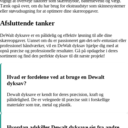
vigtigt at overveje faktorer som skæredybde, batterilevetid og vægt.
Tænk også over, om du har brug for ekstraudstyr som skinnesystemer
eller støvudsugning for at optimere dine skæreopgaver.
Afsluttende tanker
DeWalt dyksave er en pålidelig og effektiv løsning til alle dine
skæreopgaver. Uanset om du er passioneret gør-det-selv-entusiast eller
professionel håndværker, vil en DeWalt dyksav hjælpe dig med at
opnå præcise og professionelle resultater. Gå på opdagelse i deres
sortiment og find den perfekte dyksav til dit næste projekt!
Hvad er fordelene ved at bruge en Dewalt
dyksav?
Dewalt dyksave er kendt for deres præcision, kraft og
pålidelighed. De er velegnede til præcise snit i forskellige
materialer som træ, metal og plastik.
Hvordan adskiller Dewalt dyksave sig fra andre