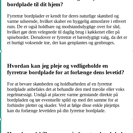
bordplade til dit hjem?
Fyrretræ bordplader er kendt for deres naturlige skønhed og
varme udseende, hvilket skaber en hyggelig atmosfære i ethvert
rum. De er også holdbare og modstandsdygtige over for slid,
hvilket gør dem velegnede til daglig brug i køkkenet eller på
spisebordet. Derudover er fyrretræ et bæredygtigt valg, da det er
et hurtigt voksende træ, der kan genplantes og genbruges.
Hvordan kan jeg pleje og vedligeholde en
fyrretræ bordplade for at forlænge dens levetid?
For at bevare skønheden og holdbarheden af en fyrretræ
bordplade anbefales det at behandle den med træolie eller voks
regelmæssigt. Undgå at placere varme genstande direkte på
bordpladen og tør eventuelle spild op med det samme for at
forhindre pletter og skader. Ved at følge disse enkle plejetips
kan du forlænge levetiden på din fyrretræ bordplade.