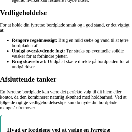
egetræ, hvilket kan resultere i dybe ridser.
Vedligeholdelse
For at holde din fyrretræ bordplade smuk og i god stand, er det vigtigt
at:
Rengøre regelmæssigt:
Brug en mild sæbe og vand til at tørre
bordpladen af.
Undgå overskydende fugt:
Tør straks op eventuelle spildte
væsker for at forhindre pletter.
Brug skærebræt:
Undgå at skære direkte på bordpladen for at
undgå ridser.
Afsluttende tanker
En fyrretræ bordplade kan være det perfekte valg til dit hjem eller
kontor, da den kombinerer naturlig skønhed med holdbarhed. Ved at
følge de rigtige vedligeholdelsestips kan du nyde din bordplade i
mange år fremover.
Hvad er fordelene ved at vælge en fyrretræ