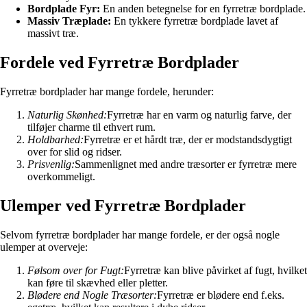
Bordplade Fyr:
En anden betegnelse for en fyrretræ bordplade.
Massiv Træplade:
En tykkere fyrretræ bordplade lavet af
massivt træ.
Fordele ved Fyrretræ Bordplader
Fyrretræ bordplader har mange fordele, herunder:
Naturlig Skønhed:
Fyrretræ har en varm og naturlig farve, der
tilføjer charme til ethvert rum.
Holdbarhed:
Fyrretræ er et hårdt træ, der er modstandsdygtigt
over for slid og ridser.
Prisvenlig:
Sammenlignet med andre træsorter er fyrretræ mere
overkommeligt.
Ulemper ved Fyrretræ Bordplader
Selvom fyrretræ bordplader har mange fordele, er der også nogle
ulemper at overveje:
Følsom over for Fugt:
Fyrretræ kan blive påvirket af fugt, hvilket
kan føre til skævhed eller pletter.
Blødere end Nogle Træsorter:
Fyrretræ er blødere end f.eks.