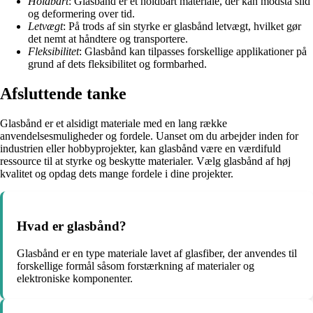
Holdbart
: Glasbånd er et holdbart materiale, der kan modstå slid
og deformering over tid.
Letvægt
: På trods af sin styrke er glasbånd letvægt, hvilket gør
det nemt at håndtere og transportere.
Fleksibilitet
: Glasbånd kan tilpasses forskellige applikationer på
grund af dets fleksibilitet og formbarhed.
Afsluttende tanke
Glasbånd er et alsidigt materiale med en lang række
anvendelsesmuligheder og fordele. Uanset om du arbejder inden for
industrien eller hobbyprojekter, kan glasbånd være en værdifuld
ressource til at styrke og beskytte materialer. Vælg glasbånd af høj
kvalitet og opdag dets mange fordele i dine projekter.
Hvad er glasbånd?
Glasbånd er en type materiale lavet af glasfiber, der anvendes til
forskellige formål såsom forstærkning af materialer og
elektroniske komponenter.