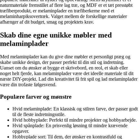
naturmateriale fremstillet af flere lag træ, og MDF er et tæt presstøbt
træfiberprodukt, er melaminplader en træfiberkerne med et
melaminharpiksovertræk. Valget mellem de forskellige materialer
afhænger af dit budget, smag og projektets krav.
Skab dine egne unikke møbler med
melaminplader
Med melaminplader kan du give dine møbler et personligt præg og
skabe unikke design, der passer perfekt til din stil og indretning.
Uanset om du ønsker at bygge et skrivebord, en reol, et skab eller
noget helt fjerde, kan melaminplader være det ideelle materiale til dit
næste DIY-projekt. Lad din kreativitet få frit spil og lad melaminplader
være din trofaste følgesvend.
Populære farver og mønstre
Hvid melaminplade: En klassisk og stilren farve, der passer godt
til de fleste indretningsstile.
Hvid hobbyplade: Perfekt til mindre projekter og hobbyarbejde.
Hvid spånplade: En prisvenlig løsning til mindre krævende
opgaver.
Hobbyplade sort: Til dem, der ønsker en kontrastfuld og