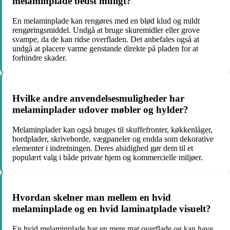
melaminplade bedst muligt?
En melaminplade kan rengøres med en blød klud og mildt
rengøringsmiddel. Undgå at bruge skuremidler eller grove
svampe, da de kan ridse overfladen. Det anbefales også at
undgå at placere varme genstande direkte på pladen for at
forhindre skader.
Hvilke andre anvendelsesmuligheder har
melaminplader udover møbler og hylder?
Melaminplader kan også bruges til skuffefronter, køkkenlåger,
bordplader, skriveborde, vægpaneler og endda som dekorative
elementer i indretningen. Deres alsidighed gør dem til et
populært valg i både private hjem og kommercielle miljøer.
Hvordan skelner man mellem en hvid
melaminplade og en hvid laminatplade visuelt?
En hvid melaminplade har en mere mat overflade og kan have