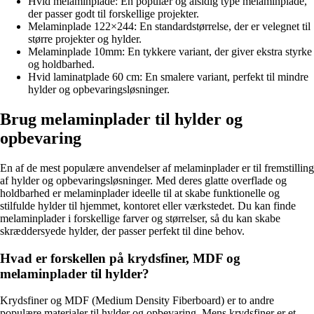
Hvid melaminplade: En populær og alsidig type melaminplade,
der passer godt til forskellige projekter.
Melaminplade 122×244: En standardstørrelse, der er velegnet til
større projekter og hylder.
Melaminplade 10mm: En tykkere variant, der giver ekstra styrke
og holdbarhed.
Hvid laminatplade 60 cm: En smalere variant, perfekt til mindre
hylder og opbevaringsløsninger.
Brug melaminplader til hylder og
opbevaring
En af de mest populære anvendelser af melaminplader er til fremstilling
af hylder og opbevaringsløsninger. Med deres glatte overflade og
holdbarhed er melaminplader ideelle til at skabe funktionelle og
stilfulde hylder til hjemmet, kontoret eller værkstedet. Du kan finde
melaminplader i forskellige farver og størrelser, så du kan skabe
skræddersyede hylder, der passer perfekt til dine behov.
Hvad er forskellen på krydsfiner, MDF og
melaminplader til hylder?
Krydsfiner og MDF (Medium Density Fiberboard) er to andre
populære materialer til hylder og opbevaring. Mens krydsfiner er et