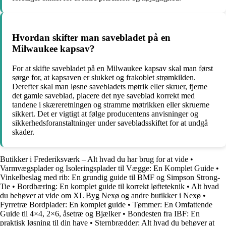
Hvordan skifter man savebladet på en
Milwaukee kapsav?
For at skifte savebladet på en Milwaukee kapsav skal man først
sørge for, at kapsaven er slukket og frakoblet strømkilden.
Derefter skal man løsne savebladets møtrik eller skruer, fjerne
det gamle saveblad, placere det nye saveblad korrekt med
tandene i skæreretningen og stramme møtrikken eller skruerne
sikkert. Det er vigtigt at følge producentens anvisninger og
sikkerhedsforanstaltninger under savebladsskiftet for at undgå
skader.
Butikker i Frederiksværk – Alt hvad du har brug for at vide
•
Varmvægsplader og Isoleringsplader til Vægge: En Komplet Guide
•
Vinkelbeslag med rib: En grundig guide til BMF og Simpson Strong-
Tie
•
Bordbæring: En komplet guide til korrekt løfteteknik
•
Alt hvad
du behøver at vide om XL Byg Nexø og andre butikker i Nexø
•
Fyrretræ Bordplader: En komplet guide
•
Tømmer: En Omfattende
Guide til 4×4, 2×6, åsetræ og Bjælker
•
Bondesten fra IBF: En
praktisk løsning til din have
•
Sternbrædder: Alt hvad du behøver at