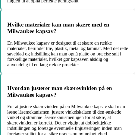
nøglen til at opnå perfekte geringssnit.
Hvilke materialer kan man skære med en
Milwaukee kapsav?
En Milwaukee kapsav er designet til at skære en række
materialer, herunder træ, plastik, metal og laminat. Med det rette
saveblad og indstilling kan man opnå glatte og præcise snit i
forskellige materialer, hvilket gør kapsaven alsidig og
anvendelig til en lang række projekter.
Hvordan justerer man skærevinklen på en
Milwaukee kapsav?
For at justere skærevinklen på en Milwaukee kapsav skal man
løsne låsemekanismen, justere vinkelskalaen til den ønskede
vinkel og stramme låsemekanismen igen for at sikre, at
skærevinklen er korrekt. Det er vigtigt at dobbelttjekke
indstillingen og foretage eventuelle finjusteringer, inden man
foretager snittet for at sikre præcision og nøjagtighed.