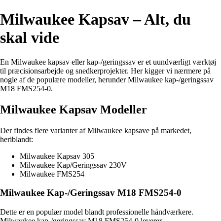
Milwaukee Kapsav – Alt, du
skal vide
En Milwaukee kapsav eller kap-/geringssav er et uundværligt værktøj
til præcisionsarbejde og snedkerprojekter. Her kigger vi nærmere på
nogle af de populære modeller, herunder Milwaukee kap-/geringssav
M18 FMS254-0.
Milwaukee Kapsav Modeller
Der findes flere varianter af Milwaukee kapsave på markedet,
heriblandt:
Milwaukee Kapsav 305
Milwaukee Kap/Geringssav 230V
Milwaukee FMS254
Milwaukee Kap-/Geringssav M18 FMS254-0
Dette er en populær model blandt professionelle håndværkere.
Milwaukee kap-/geringssav M18 FMS254-0 leverer