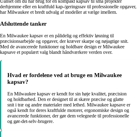
Uanset om du har brug for en kompakt kapsav til små projekter
derhjemme eller en kraftfuld kap-/geringssav til professionelle opgaver,
har Milwaukee et bredt udvalg af modeller at vælge imellem.
Afsluttende tanker
En Milwaukee kapsav er en pålidelig og effektiv løsning til
præcisionsarbejde og opgaver, der kræver skarpe og nøjagtige snit.
Med de avancerede funktioner og holdbare design er Milwaukee
kapsave et populært valg blandt håndværkere verden over.
Hvad er fordelene ved at bruge en Milwaukee
kapsav?
En Milwaukee kapsav er kendt for sin høje kvalitet, præcision
og holdbarhed. Den er designet til at skære præcise og glatte
snit i træ og andre materialer med lethed. Milwaukee kapsave er
også kendt for deres kraftfulde motorer, ergonomiske design og
avancerede funktioner, der gør dem velegnede til professionelle
og gør-det-selv-brugere.