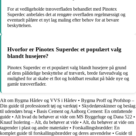
For at vedligeholde træoverfladen behandlet med Pinotex
Superdec anbefales det at rengøre overfladen regelmæssigt og
eventuelt påføre et nyt lag maling efter behov for at bevare
beskyttelsen.
Hvorfor er Pinotex Superdec et populært valg
blandt husejere?
Pinotex Superdec er et populært valg blandt husejere på grund
af dens pålidelige beskyttelse af træværk, brede farveudvalg og
mulighed for at skabe et flot og holdbart resultat på både nye og
gamle træoverflader.
Alt om Bygma Hårlev og VVS i Hårlev
•
Bygma Proff og Profshop –
Din guide til professionelt tøj og værktøj
•
Skydedørsskinner og beslag
til udendørs brug
•
Basis Cement og Aalborg Cement: En omfattende
guide
•
Alt hvad du behøver at vide om MS Byggefuge og Dana 522
•
Knauf Isolering – Alt, du behøver at vide
•
Alt, du behøver at vide om
tagrender i plast og andre materialer
•
Forskallingsbrædder: En
komplet guide til forskallingsbrædder og deres anvendelse
•
Guide til