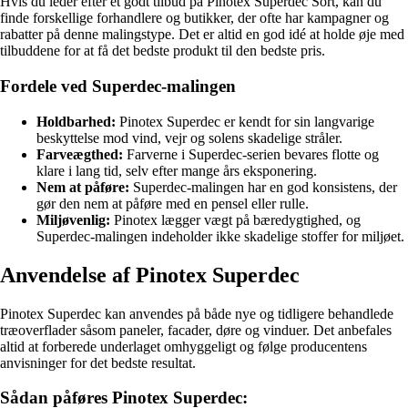
Hvis du leder efter et godt tilbud på Pinotex Superdec Sort, kan du
finde forskellige forhandlere og butikker, der ofte har kampagner og
rabatter på denne malingstype. Det er altid en god idé at holde øje med
tilbuddene for at få det bedste produkt til den bedste pris.
Fordele ved Superdec-malingen
Holdbarhed:
Pinotex Superdec er kendt for sin langvarige
beskyttelse mod vind, vejr og solens skadelige stråler.
Farveægthed:
Farverne i Superdec-serien bevares flotte og
klare i lang tid, selv efter mange års eksponering.
Nem at påføre:
Superdec-malingen har en god konsistens, der
gør den nem at påføre med en pensel eller rulle.
Miljøvenlig:
Pinotex lægger vægt på bæredygtighed, og
Superdec-malingen indeholder ikke skadelige stoffer for miljøet.
Anvendelse af Pinotex Superdec
Pinotex Superdec kan anvendes på både nye og tidligere behandlede
træoverflader såsom paneler, facader, døre og vinduer. Det anbefales
altid at forberede underlaget omhyggeligt og følge producentens
anvisninger for det bedste resultat.
Sådan påføres Pinotex Superdec: