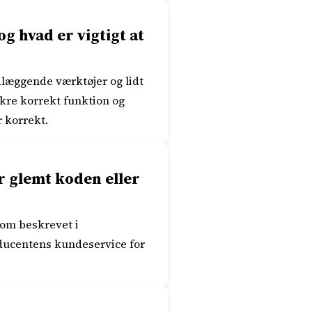
g hvad er vigtigt at
dlæggende værktøjer og lidt
sikre korrekt funktion og
r korrekt.
r glemt koden eller
som beskrevet i
oducentens kundeservice for