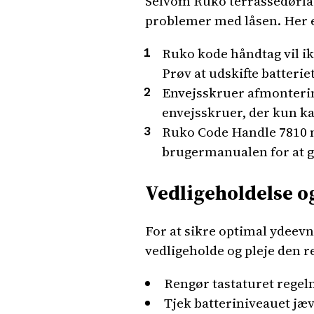
Selvom Ruko terrassedørlåse
problemer med låsen. Her e
Ruko kode håndtag vil ik
Prøv at udskifte batterie
Envejsskruer afmonterin
envejsskruer, der kun k
Ruko Code Handle 7810 nu
brugermanualen for at g
Vedligeholdelse og
For at sikre optimal ydeevn
vedligeholde og pleje den re
Rengør tastaturet regelm
Tjek batteriniveauet jæv