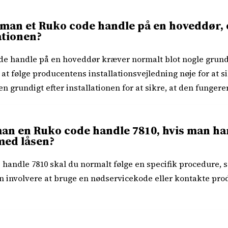
man et Ruko code handle på en hoveddør, o
ationen?
ode handle på en hoveddør kræver normalt blot nogle grun
t at følge producentens installationsvejledning nøje for at 
n grundigt efter installationen for at sikre, at den fungere
man en Ruko code handle 7810, hvis man ha
med låsen?
e handle 7810 skal du normalt følge en specifik procedure, 
n involvere at bruge en nødservicekode eller kontakte pr