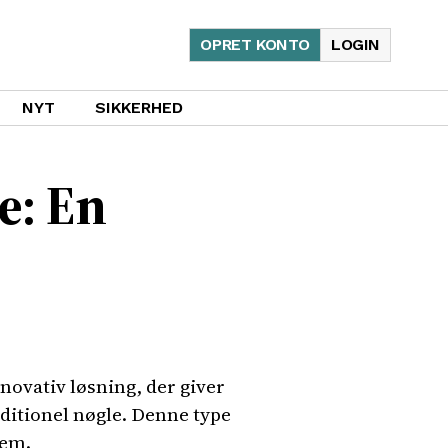
OPRET KONTO
LOGIN
NYT
SIKKERHED
e: En
ovativ løsning, der giver
aditionel nøgle. Denne type
jem.