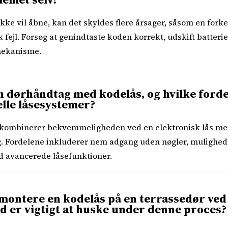
ke vil åbne, kan det skyldes flere årsager, såsom en forker
 fejl. Forsøg at genindtaste koden korrekt, udskift batterie
 mekanisme.
 dørhåndtag med kodelås, og hvilke fordel
nelle låsesystemer?
kombinerer bekvemmeligheden ved en elektronisk lås med
g. Fordelene inkluderer nem adgang uden nøgler, mulighed 
d avancerede låsefunktioner.
ontere en kodelås på en terrassedør ved 
ad er vigtigt at huske under denne proces?