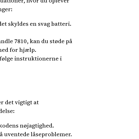
tuationer, hvor du oplever
nger:
t skyldes en svag batteri.
ndle 7810, kan du støde på
ed for hjælp.
følge instruktionerne i
 det vigtigt at
delse:
 kodens nøjagtighed.
dgå uventede låseproblemer.