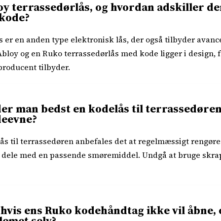
y terrassedørlås, og hvordan adskiller de
 kode?
s er en anden type elektronisk lås, der også tilbyder avan
bloy og en Ruko terrassedørlås med kode ligger i design, f
producent tilbyder.
r man bedst en kodelås til terrassedøren 
deevne?
lås til terrassedøren anbefales det at regelmæssigt rengør
 dele med en passende smøremiddel. Undgå at bruge skrap
 hvis ens Ruko kodehåndtag ikke vil åbne
lemet selv?