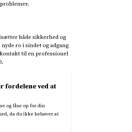
n problemer.
dsætter både sikkerhed og
nyde ro i sindet og adgang
kontakt til en professionel
0.
r fordelene ved at
se og låse op for din
hed, da du ikke behøver at