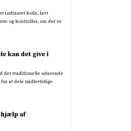
t indtastet kode, lavt
rne og kontroller, om der er
e kan det give i
 det traditionelle udseende
for at dele midlertidige
hjælp af