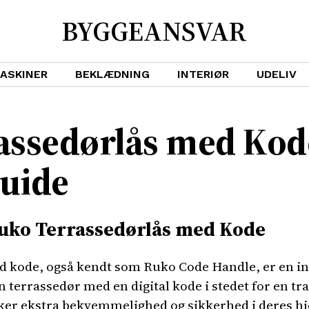
BYGGEANSVAR
ASKINER
BEKLÆDNING
INTERIØR
UDELIV
assedørlås med Kod
uide
Ruko Terrassedørlås med Kode
 kode, også kendt som Ruko Code Handle, er en inn
n terrassedør med en digital kode i stedet for en tr
nsker ekstra bekvemmelighed og sikkerhed i deres h