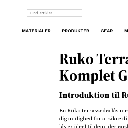
MATERIALER
PRODUKTER
GEAR
M
Ruko Terr
Komplet G
Introduktion til 
En Ruko terrassedørlås med
dig mulighed for at sikre di
lås er ideel til dem, der ø