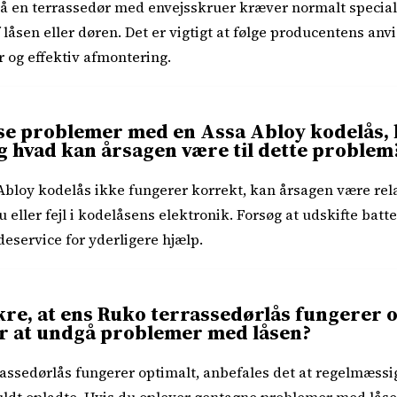
på en terrassedør med envejsskruer kræver normalt specia
 låsen eller døren. Det er vigtigt at følge producentens an
r og effektiv afmontering.
e problemer med en Assa Abloy kodelås, 
g hvad kan årsagen være til dette problem
Abloy kodelås ikke fungerer korrekt, kan årsagen være rel
 eller fejl i kodelåsens elektronik. Forsøg at udskifte batt
service for yderligere hjælp.
re, at ens Ruko terrassedørlås fungerer o
for at undgå problemer med låsen?
rrassedørlås fungerer optimalt, anbefales det at regelmæssi