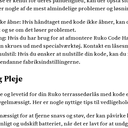
 er kendt for deres pålidelighed, kan der opstå si
r nogle af de mest almindelige problemer og løsni
ke åbne: Hvis håndtaget med kode ikke åbner, kan de
t og se om det løser problemet.
g: Hvis du har brug for at afmontere Ruko Code Ha
an skrues ud med specialværktøj. Kontakt en låsesm
lstil: Hvis du ønsker at nulstille din kode, kan du 
endanne fabriksindstillingerne.
 Pleje
e og levetid for din Ruko terrassedørlås med kode er
gelmæssigt. Her er nogle nyttige tips til vedligehol
æssigt for at fjerne snavs og støv, der kan påvirke
nligt og udskift batteriet, når det er lavt for at un