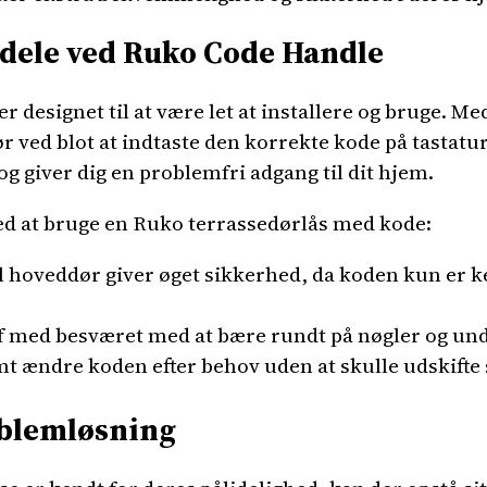
dele ved Ruko Code Handle
 designet til at være let at installere og bruge. M
ør ved blot at indtaste den korrekte kode på tastatu
og giver dig en problemfri adgang til dit hjem.
ved at bruge en Ruko terrassedørlås med kode:
l hoveddør giver øget sikkerhed, da koden kun er ke
 med besværet med at bære rundt på nøgler og undgå
mt ændre koden efter behov uden at skulle udskifte 
oblemløsning