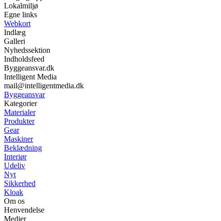
Lokalmiljø
Egne links
Webkort
Indlæg
Galleri
Nyhedssektion
Indholdsfeed
Byggeansvar.dk
Intelligent Media
mail@intelligentmedia.dk
Byggeansvar
Kategorier
Materialer
Produkter
Gear
Maskiner
Beklædning
Interiør
Udeliv
Nyt
Sikkerhed
Kloak
Om os
Henvendelse
Medier