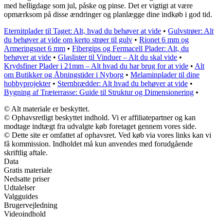
med helligdage som jul, påske og pinse. Det er vigtigt at være
opmærksom på disse ændringer og planlægge dine indkøb i god tid.
Eternitplader til Taget: Alt, hvad du behøver at vide
•
Gulvstrøer: Alt
du behøver at vide om kerto strøer til gulv
•
Rionet 6 mm og
Armeringsnet 6 mm
•
Fibergips og Fermacell Plader: Alt, du
behøver at vide
•
Glaslister til Vinduer – Alt du skal vide
•
Krydsfiner Plader i 21mm – Alt hvad du har brug for at vide
•
Alt
om Butikker og Åbningstider i Nyborg
•
Melaminplader til dine
hobbyprojekter
•
Sternbrædder: Alt hvad du behøver at vide
•
Bygning af Træterrasse: Guide til Struktur og Dimensionering
•
© Alt materiale er beskyttet.
© Ophavsretligt beskyttet indhold. Vi er affiliatepartner og kan
modtage indtægt fra udvalgte køb foretaget gennem vores side.
© Dette site er omfattet af ophavsret. Ved køb via vores links kan vi
få kommission. Indholdet må kun anvendes med forudgående
skriftlig aftale.
Data
Gratis materiale
Nedsatte priser
Udtalelser
Valgguides
Brugervejledning
Videoindhold