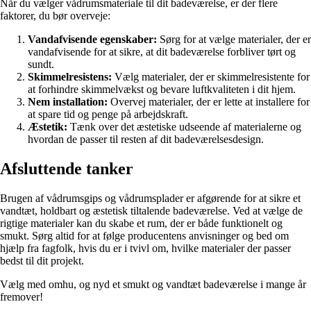
Når du vælger vådrumsmateriale til dit badeværelse, er der flere
faktorer, du bør overveje:
Vandafvisende egenskaber:
Sørg for at vælge materialer, der er
vandafvisende for at sikre, at dit badeværelse forbliver tørt og
sundt.
Skimmelresistens:
Vælg materialer, der er skimmelresistente for
at forhindre skimmelvækst og bevare luftkvaliteten i dit hjem.
Nem installation:
Overvej materialer, der er lette at installere for
at spare tid og penge på arbejdskraft.
Æstetik:
Tænk over det æstetiske udseende af materialerne og
hvordan de passer til resten af dit badeværelsesdesign.
Afsluttende tanker
Brugen af vådrumsgips og vådrumsplader er afgørende for at sikre et
vandtæt, holdbart og æstetisk tiltalende badeværelse. Ved at vælge de
rigtige materialer kan du skabe et rum, der er både funktionelt og
smukt. Sørg altid for at følge producentens anvisninger og bed om
hjælp fra fagfolk, hvis du er i tvivl om, hvilke materialer der passer
bedst til dit projekt.
Vælg med omhu, og nyd et smukt og vandtæt badeværelse i mange år
fremover!