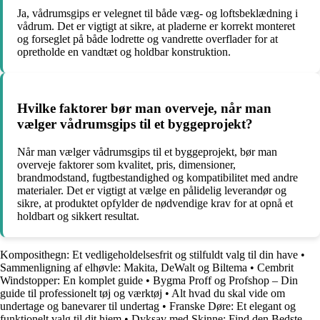
Ja, vådrumsgips er velegnet til både væg- og loftsbeklædning i
vådrum. Det er vigtigt at sikre, at pladerne er korrekt monteret
og forseglet på både lodrette og vandrette overflader for at
opretholde en vandtæt og holdbar konstruktion.
Hvilke faktorer bør man overveje, når man
vælger vådrumsgips til et byggeprojekt?
Når man vælger vådrumsgips til et byggeprojekt, bør man
overveje faktorer som kvalitet, pris, dimensioner,
brandmodstand, fugtbestandighed og kompatibilitet med andre
materialer. Det er vigtigt at vælge en pålidelig leverandør og
sikre, at produktet opfylder de nødvendige krav for at opnå et
holdbart og sikkert resultat.
Komposithegn: Et vedligeholdelsesfrit og stilfuldt valg til din have
•
Sammenligning af elhøvle: Makita, DeWalt og Biltema
•
Cembrit
Windstopper: En komplet guide
•
Bygma Proff og Profshop – Din
guide til professionelt tøj og værktøj
•
Alt hvad du skal vide om
undertage og banevarer til undertag
•
Franske Døre: Et elegant og
funktionelt valg til dit hjem
•
Dyksav med Skinne: Find den Bedste