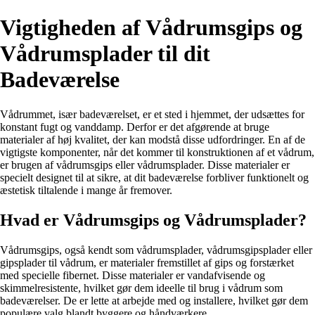
Vigtigheden af Vådrumsgips og
Vådrumsplader til dit
Badeværelse
Vådrummet, især badeværelset, er et sted i hjemmet, der udsættes for
konstant fugt og vanddamp. Derfor er det afgørende at bruge
materialer af høj kvalitet, der kan modstå disse udfordringer. En af de
vigtigste komponenter, når det kommer til konstruktionen af et vådrum,
er brugen af vådrumsgips eller vådrumsplader. Disse materialer er
specielt designet til at sikre, at dit badeværelse forbliver funktionelt og
æstetisk tiltalende i mange år fremover.
Hvad er Vådrumsgips og Vådrumsplader?
Vådrumsgips, også kendt som vådrumsplader, vådrumsgipsplader eller
gipsplader til vådrum, er materialer fremstillet af gips og forstærket
med specielle fibernet. Disse materialer er vandafvisende og
skimmelresistente, hvilket gør dem ideelle til brug i vådrum som
badeværelser. De er lette at arbejde med og installere, hvilket gør dem
populære valg blandt byggere og håndværkere.