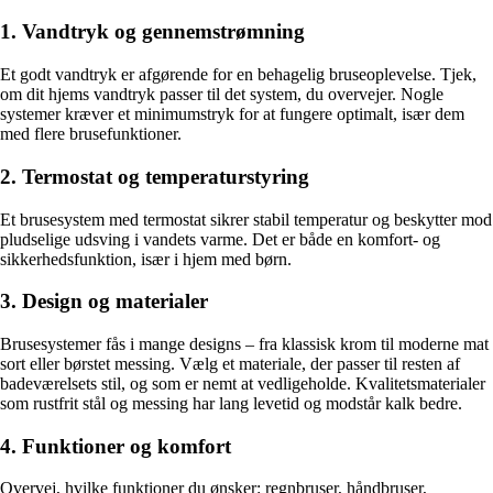
1. Vandtryk og gennemstrømning
Et godt vandtryk er afgørende for en behagelig bruseoplevelse. Tjek,
om dit hjems vandtryk passer til det system, du overvejer. Nogle
systemer kræver et minimumstryk for at fungere optimalt, især dem
med flere brusefunktioner.
2. Termostat og temperaturstyring
Et brusesystem med termostat sikrer stabil temperatur og beskytter mod
pludselige udsving i vandets varme. Det er både en komfort- og
sikkerhedsfunktion, især i hjem med børn.
3. Design og materialer
Brusesystemer fås i mange designs – fra klassisk krom til moderne mat
sort eller børstet messing. Vælg et materiale, der passer til resten af
badeværelsets stil, og som er nemt at vedligeholde. Kvalitetsmaterialer
som rustfrit stål og messing har lang levetid og modstår kalk bedre.
4. Funktioner og komfort
Overvej, hvilke funktioner du ønsker: regnbruser, håndbruser,