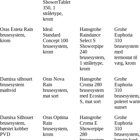
ShowerTablet
350, 1
stråletype,
krom
Oras Esteta Rain
Ideal
Hansgrohe
Grohe
brusesystem,
Standard
Raindance
Euphoria
krom
Concept 100
Select S
310
brusesystem,
Showerpipe
brusesystem
krom
240
med
brusesystem,
termostat til
1 stråletype,
væg, krom
krom
Damixa silhouet
Oras Nova
Hansgrohe
Grohe
brusesystem
Rain
Croma 280
Euphoria
mathvid
brusesystem,
brusesystem
310
mat sort
med Ecostat
brusesystem,
S, mat sort
poleret war
sunset
Damixa Silhouet
Oras Optima
Hansgrohe
Grohe
brusesystem,
Rain
Croma E
Euphoria
børstet kobber
brusesystem,
Showerpipe
310
PVD
krom
280
brusesystem,
brusesystem,
børstet hard