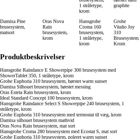
1 stråletype,
graphite
krom
Damixa Pine
Oras Nova
Hansgrohe
Grohe
brusesystem,
Rain
Croma 160
Vitalio Joy
matsort
brusesystem,
brusesystem,
310
krom
1 stråletype,
Brusesystem
krom
Krom
Produktbeskrivelser
Hansgrohe Raindance E Showerpipe 300 brusesystem med
ShowerTablet 350, 1 stråletype, krom
Grohe Euphoria 310 brusesystem, børstet warm sunset
Damixa Silhouet brusesystem, børstet messing
Oras Esteta Rain brusesystem, krom
Ideal Standard Concept 100 brusesystem, krom
Hansgrohe Raindance Select S Showerpipe 240 brusesystem, 1
stråletype, krom
Grohe Euphoria 310 brusesystem med termostat til væg, krom
Damixa silhouet brusesystem mathvid
Oras Nova Rain brusesystem, mat sort
Hansgrohe Croma 280 brusesystem med Ecostat S, mat sort
Grohe Euphoria 310 brusesystem, poleret warm sunset