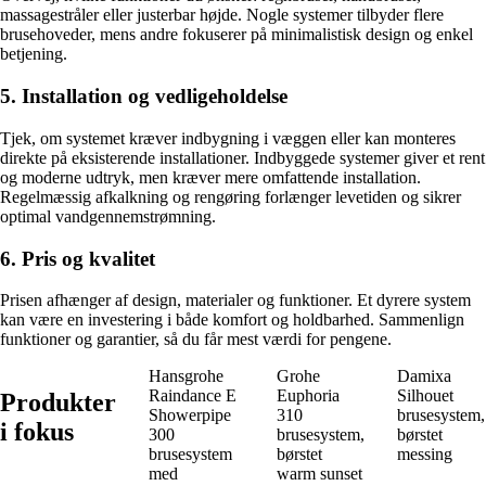
massagestråler eller justerbar højde. Nogle systemer tilbyder flere
brusehoveder, mens andre fokuserer på minimalistisk design og enkel
betjening.
5. Installation og vedligeholdelse
Tjek, om systemet kræver indbygning i væggen eller kan monteres
direkte på eksisterende installationer. Indbyggede systemer giver et rent
og moderne udtryk, men kræver mere omfattende installation.
Regelmæssig afkalkning og rengøring forlænger levetiden og sikrer
optimal vandgennemstrømning.
6. Pris og kvalitet
Prisen afhænger af design, materialer og funktioner. Et dyrere system
kan være en investering i både komfort og holdbarhed. Sammenlign
funktioner og garantier, så du får mest værdi for pengene.
Hansgrohe
Grohe
Damixa
Raindance E
Euphoria
Silhouet
Produkter
Showerpipe
310
brusesystem,
i fokus
300
brusesystem,
børstet
brusesystem
børstet
messing
med
warm sunset