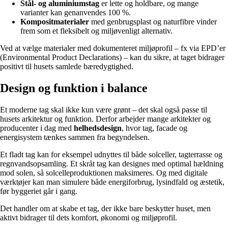
Stål- og aluminiumstag
er lette og holdbare, og mange
varianter kan genanvendes 100 %.
Kompositmaterialer
med genbrugsplast og naturfibre vinder
frem som et fleksibelt og miljøvenligt alternativ.
Ved at vælge materialer med dokumenteret miljøprofil – fx via EPD’er
(Environmental Product Declarations) – kan du sikre, at taget bidrager
positivt til husets samlede bæredygtighed.
Design og funktion i balance
Et moderne tag skal ikke kun være grønt – det skal også passe til
husets arkitektur og funktion. Derfor arbejder mange arkitekter og
producenter i dag med
helhedsdesign
, hvor tag, facade og
energisystem tænkes sammen fra begyndelsen.
Et fladt tag kan for eksempel udnyttes til både solceller, tagterrasse og
regnvandsopsamling. Et skråt tag kan designes med optimal hældning
mod solen, så solcelleproduktionen maksimeres. Og med digitale
værktøjer kan man simulere både energiforbrug, lysindfald og æstetik,
før byggeriet går i gang.
Det handler om at skabe et tag, der ikke bare beskytter huset, men
aktivt bidrager til dets komfort, økonomi og miljøprofil.