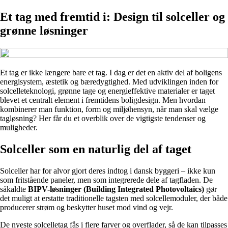
Et tag med fremtid i: Design til solceller og
grønne løsninger
Et tag er ikke længere bare et tag. I dag er det en aktiv del af boligens
energisystem, æstetik og bæredygtighed. Med udviklingen inden for
solcelleteknologi, grønne tage og energieffektive materialer er taget
blevet et centralt element i fremtidens boligdesign. Men hvordan
kombinerer man funktion, form og miljøhensyn, når man skal vælge
tagløsning? Her får du et overblik over de vigtigste tendenser og
muligheder.
Solceller som en naturlig del af taget
Solceller har for alvor gjort deres indtog i dansk byggeri – ikke kun
som fritstående paneler, men som integrerede dele af tagfladen. De
såkaldte
BIPV-løsninger (Building Integrated Photovoltaics)
gør
det muligt at erstatte traditionelle tagsten med solcellemoduler, der både
producerer strøm og beskytter huset mod vind og vejr.
De nyeste solcelletag fås i flere farver og overflader, så de kan tilpasses