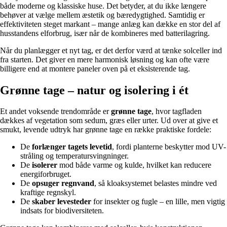
både moderne og klassiske huse. Det betyder, at du ikke længere
behøver at vælge mellem æstetik og bæredygtighed. Samtidig er
effektiviteten steget markant – mange anlæg kan dække en stor del af
husstandens elforbrug, især når de kombineres med batterilagring.
Når du planlægger et nyt tag, er det derfor værd at tænke solceller ind
fra starten. Det giver en mere harmonisk løsning og kan ofte være
billigere end at montere paneler oven på et eksisterende tag.
Grønne tage – natur og isolering i ét
Et andet voksende trendområde er
grønne tage
, hvor tagfladen
dækkes af vegetation som sedum, græs eller urter. Ud over at give et
smukt, levende udtryk har grønne tage en række praktiske fordele:
De
forlænger tagets levetid
, fordi planterne beskytter mod UV-
stråling og temperatursvingninger.
De
isolerer
mod både varme og kulde, hvilket kan reducere
energiforbruget.
De
opsuger regnvand
, så kloaksystemet belastes mindre ved
kraftige regnskyl.
De
skaber levesteder
for insekter og fugle – en lille, men vigtig
indsats for biodiversiteten.