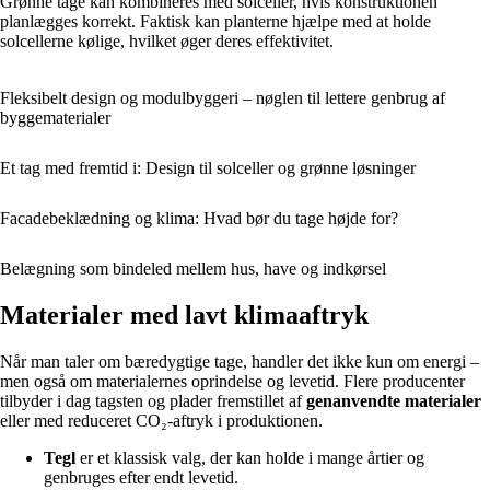
Grønne tage kan kombineres med solceller, hvis konstruktionen
planlægges korrekt. Faktisk kan planterne hjælpe med at holde
solcellerne kølige, hvilket øger deres effektivitet.
Fleksibelt design og modulbyggeri – nøglen til lettere genbrug af
byggematerialer
Et tag med fremtid i: Design til solceller og grønne løsninger
Facadebeklædning og klima: Hvad bør du tage højde for?
Belægning som bindeled mellem hus, have og indkørsel
Materialer med lavt klimaaftryk
Når man taler om bæredygtige tage, handler det ikke kun om energi –
men også om materialernes oprindelse og levetid. Flere producenter
tilbyder i dag tagsten og plader fremstillet af
genanvendte materialer
eller med reduceret CO₂-aftryk i produktionen.
Tegl
er et klassisk valg, der kan holde i mange årtier og
genbruges efter endt levetid.