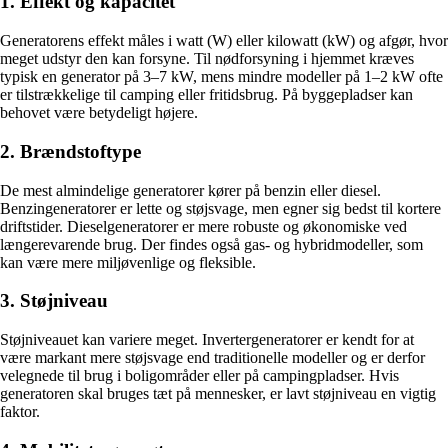
1. Effekt og kapacitet
Generatorens effekt måles i watt (W) eller kilowatt (kW) og afgør, hvor
meget udstyr den kan forsyne. Til nødforsyning i hjemmet kræves
typisk en generator på 3–7 kW, mens mindre modeller på 1–2 kW ofte
er tilstrækkelige til camping eller fritidsbrug. På byggepladser kan
behovet være betydeligt højere.
2. Brændstoftype
De mest almindelige generatorer kører på benzin eller diesel.
Benzingeneratorer er lette og støjsvage, men egner sig bedst til kortere
driftstider. Dieselgeneratorer er mere robuste og økonomiske ved
længerevarende brug. Der findes også gas- og hybridmodeller, som
kan være mere miljøvenlige og fleksible.
3. Støjniveau
Støjniveauet kan variere meget. Invertergeneratorer er kendt for at
være markant mere støjsvage end traditionelle modeller og er derfor
velegnede til brug i boligområder eller på campingpladser. Hvis
generatoren skal bruges tæt på mennesker, er lavt støjniveau en vigtig
faktor.