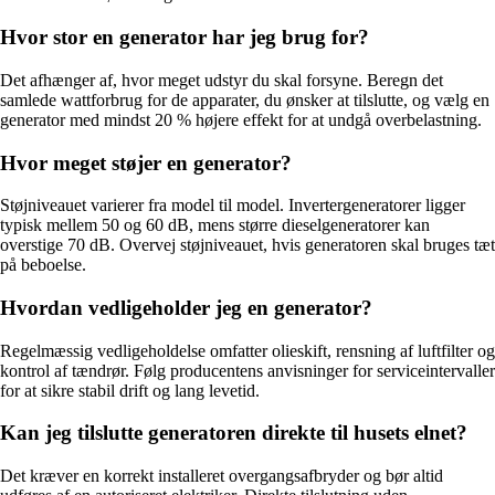
Hvor stor en generator har jeg brug for?
Det afhænger af, hvor meget udstyr du skal forsyne. Beregn det
samlede wattforbrug for de apparater, du ønsker at tilslutte, og vælg en
generator med mindst 20 % højere effekt for at undgå overbelastning.
Hvor meget støjer en generator?
Støjniveauet varierer fra model til model. Invertergeneratorer ligger
typisk mellem 50 og 60 dB, mens større dieselgeneratorer kan
overstige 70 dB. Overvej støjniveauet, hvis generatoren skal bruges tæt
på beboelse.
Hvordan vedligeholder jeg en generator?
Regelmæssig vedligeholdelse omfatter olieskift, rensning af luftfilter og
kontrol af tændrør. Følg producentens anvisninger for serviceintervaller
for at sikre stabil drift og lang levetid.
Kan jeg tilslutte generatoren direkte til husets elnet?
Det kræver en korrekt installeret overgangsafbryder og bør altid