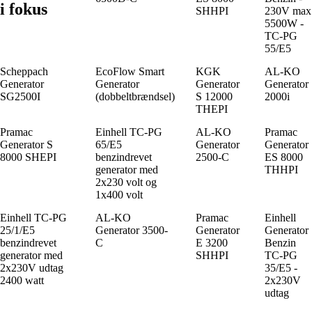
i fokus
SHHPI
230V max
5500W -
TC-PG
55/E5
Scheppach
EcoFlow Smart
KGK
AL-KO
Generator
Generator
Generator
Generator
SG2500I
(dobbeltbrændsel)
S 12000
2000i
THEPI
Pramac
Einhell TC-PG
AL-KO
Pramac
Generator S
65/E5
Generator
Generator
8000 SHEPI
benzindrevet
2500-C
ES 8000
generator med
THHPI
2x230 volt og
1x400 volt
Einhell TC-PG
AL-KO
Pramac
Einhell
25/1/E5
Generator 3500-
Generator
Generator
benzindrevet
C
E 3200
Benzin
generator med
SHHPI
TC-PG
2x230V udtag
35/E5 -
2400 watt
2x230V
udtag