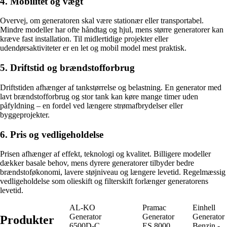
4. Mobilitet og vægt
Overvej, om generatoren skal være stationær eller transportabel.
Mindre modeller har ofte håndtag og hjul, mens større generatorer kan
kræve fast installation. Til midlertidige projekter eller
udendørsaktiviteter er en let og mobil model mest praktisk.
5. Driftstid og brændstofforbrug
Driftstiden afhænger af tankstørrelse og belastning. En generator med
lavt brændstofforbrug og stor tank kan køre mange timer uden
påfyldning – en fordel ved længere strømafbrydelser eller
byggeprojekter.
6. Pris og vedligeholdelse
Prisen afhænger af effekt, teknologi og kvalitet. Billigere modeller
dækker basale behov, mens dyrere generatorer tilbyder bedre
brændstoføkonomi, lavere støjniveau og længere levetid. Regelmæssig
vedligeholdelse som olieskift og filterskift forlænger generatorens
levetid.
AL-KO
Pramac
Einhell
Generator
Generator
Generator
Produkter
6500D-C
ES 8000
Benzin -