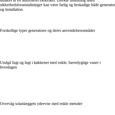
udføres af en autoriseret elektriker. Direkte tilslutning uden
sikkerhedsforanstaltninger kan være farlig og beskadige både generator
og installation.
Forskellige typer generatorer og deres anvendelsesområder
Undgå fugt og lugt i køkkenet med enkle, bæredygtige vaner i
hverdagen
Overvåg solanlæggets ydeevne med enkle metoder