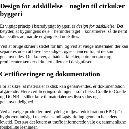
Design for adskillelse – nøglen til cirkulær
byggeri
Et vigtigt princip i bæredygtigt byggeri er
design for adskillelse
. Det
betyder, at bygningens dele – herunder taget – konstrueres, så de nemt
kan skilles ad, når de engang skal udskiftes.
Ved at bruge skruer i stedet for lim, og ved at vælge materialer, der kan
separeres uden at blive beskadiget, øges chancen for, at de kan
genanvendes. Det kræver, at både arkitekter, entreprenører og
producenter tænker cirkulært allerede i designfasen.
Certificeringer og dokumentation
For at sikre, at materialer faktisk kan genanvendes, er dokumentation
afgørende. Flere certificeringsordninger – som f.eks. Cradle to Cradle
og DGNB – stiller krav til materialernes livscyklus og
genanvendelighed.
Ved at vælge produkter med tydelig miljøvaredeklaration (EPD) får
bygherren indsigt i materialets miljøpåvirkning gennem hele dets
levetid. Det gør det lettere at træffe informerede valg og sammenligne
forskellige løsninger.