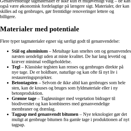
Genanvendelige tagmaterialer er ikke kun et miljøvenligt valg – de kan
også være økonomisk fordelagtige på længere sigt. Materialer, der kan
skilles ad og genbruges, gør fremtidige renoveringer lettere og
billigere.
Materialer med potentiale
Flere typer tagmaterialer egner sig særligt godt til genanvendelse:
Stål og aluminium
– Metaltage kan smeltes om og genanvendes
næsten uendeligt uden at miste kvalitet. De har lang levetid og
kræver minimal vedligeholdelse.
Tegl
– Klassiske teglsten kan renses og genbruges direkte på
nye tage. De er holdbare, naturlige og kan ofte få nyt liv i
restaureringsprojekter.
Betontagsten
– Selvom de ikke altid kan genbruges som hele
sten, kan de knuses og bruges som fyldmateriale eller i ny
betonproduktion.
Grønne tage
– Tagløsninger med vegetation bidrager til
biodiversitet og kan kombineres med genanvendelige
membraner og drænlag.
Tagpap med genanvendt bitumen
– Nye teknologier gør det
muligt at genbruge bitumen fra gamle tage i produktionen af nyt
tagpap.